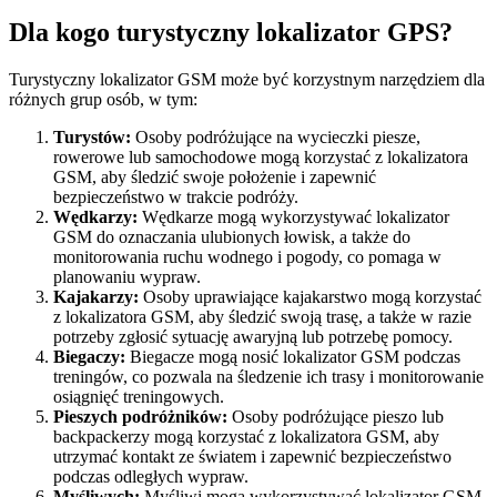
Dla kogo turystyczny lokalizator GPS?
Turystyczny lokalizator GSM może być korzystnym narzędziem dla
różnych grup osób, w tym:
Turystów:
Osoby podróżujące na wycieczki piesze,
rowerowe lub samochodowe mogą korzystać z lokalizatora
GSM, aby śledzić swoje położenie i zapewnić
bezpieczeństwo w trakcie podróży.
Wędkarzy:
Wędkarze mogą wykorzystywać lokalizator
GSM do oznaczania ulubionych łowisk, a także do
monitorowania ruchu wodnego i pogody, co pomaga w
planowaniu wypraw.
Kajakarzy:
Osoby uprawiające kajakarstwo mogą korzystać
z lokalizatora GSM, aby śledzić swoją trasę, a także w razie
potrzeby zgłosić sytuację awaryjną lub potrzebę pomocy.
Biegaczy:
Biegacze mogą nosić lokalizator GSM podczas
treningów, co pozwala na śledzenie ich trasy i monitorowanie
osiągnięć treningowych.
Pieszych podróżników:
Osoby podróżujące pieszo lub
backpackerzy mogą korzystać z lokalizatora GSM, aby
utrzymać kontakt ze światem i zapewnić bezpieczeństwo
podczas odległych wypraw.
Myśliwych:
Myśliwi mogą wykorzystywać lokalizator GSM