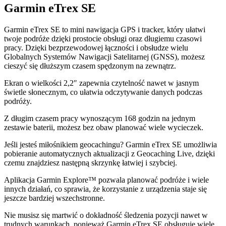
Garmin eTrex SE
Garmin eTrex SE to mini nawigacja GPS i tracker, który ułatwi
twoje podróże dzięki prostocie obsługi oraz długiemu czasowi
pracy. Dzięki bezprzewodowej łączności i obsłudze wielu
Globalnych Systemów Nawigacji Satelitarnej (GNSS), możesz
cieszyć się dłuższym czasem spędzonym na zewnątrz.
Ekran o wielkości 2,2″ zapewnia czytelność nawet w jasnym
świetle słonecznym, co ułatwia odczytywanie danych podczas
podróży.
Z długim czasem pracy wynoszącym 168 godzin na jednym
zestawie baterii, możesz bez obaw planować wiele wycieczek.
Jeśli jesteś miłośnikiem geocachingu? Garmin eTrex SE umożliwia
pobieranie automatycznych aktualizacji z Geocaching Live, dzięki
czemu znajdziesz następną skrzynkę łatwiej i szybciej.
Aplikacja Garmin Explore™ pozwala planować podróże i wiele
innych działań, co sprawia, że korzystanie z urządzenia staje się
jeszcze bardziej wszechstronne.
Nie musisz się martwić o dokładność śledzenia pozycji nawet w
trudnych warunkach, ponieważ Garmin eTrex SE obsługuje wiele