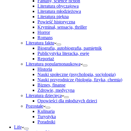
Fantasy, science fiction
Literatura obyczajowa
Literatura młodzieżowa
Literatura piękna
Powieść historyczna
Kryminał, sensacja, thriller
Horror
Romans
Literatura faktu
Biografia, autobiografia, pamiętnik
Publicystyka literacka, eseje
Reportaż
Literatura popularnonaukowa
Historia
Nauki społeczne (psychologia, socjologia)
Nauki przyrodnicze (biologia, fizyka, chemia)
Biznes, finanse
Zdrowie, medycyna
Literatura dziecięca
Opowieści dla młodszych dzieci
Pozostałe
Kulinaria
Turystyka
Poradniki
Life