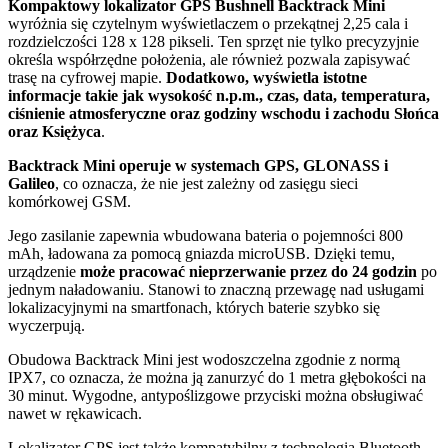
Kompaktowy lokalizator GPS Bushnell
Backtrack Mini
wyróżnia się czytelnym wyświetlaczem o przekątnej 2,25 cala i
rozdzielczości 128 x 128 pikseli. Ten sprzęt nie tylko precyzyjnie
określa współrzędne położenia, ale również pozwala zapisywać
trasę na cyfrowej mapie.
Dodatkowo, wyświetla istotne
informacje takie jak wysokość n.p.m., czas, data, temperatura,
ciśnienie atmosferyczne oraz godziny wschodu i zachodu Słońca
oraz Księżyca
.
Backtrack Mini operuje w systemach GPS, GLONASS i
Galileo
, co oznacza, że nie jest zależny od zasięgu sieci
komórkowej GSM.
Jego zasilanie zapewnia wbudowana bateria o pojemności 800
mAh, ładowana za pomocą gniazda microUSB. Dzięki temu,
urządzenie
może pracować nieprzerwanie przez do 24 godzin
po
jednym naładowaniu. Stanowi to znaczną przewagę nad usługami
lokalizacyjnymi na smartfonach, których baterie szybko się
wyczerpują.
Obudowa Backtrack Mini jest wodoszczelna zgodnie z normą
IPX7, co oznacza, że można ją zanurzyć do 1 metra głębokości na
30 minut. Wygodne, antypoślizgowe przyciski można obsługiwać
nawet w rękawicach.
Lokalizator GPS jest także kompatybilny z technologią Bluetooth.