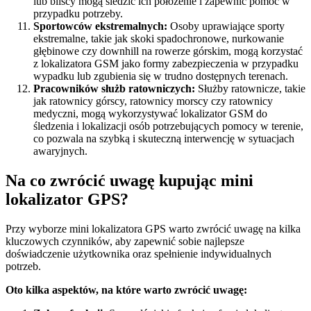
lub bliscy mogą śledzić ich położenie i zapewnić pomoc w
przypadku potrzeby.
Sportowców ekstremalnych:
Osoby uprawiające sporty
ekstremalne, takie jak skoki spadochronowe, nurkowanie
głębinowe czy downhill na rowerze górskim, mogą korzystać
z lokalizatora GSM jako formy zabezpieczenia w przypadku
wypadku lub zgubienia się w trudno dostępnych terenach.
Pracowników służb ratowniczych:
Służby ratownicze, takie
jak ratownicy górscy, ratownicy morscy czy ratownicy
medyczni, mogą wykorzystywać lokalizator GSM do
śledzenia i lokalizacji osób potrzebujących pomocy w terenie,
co pozwala na szybką i skuteczną interwencję w sytuacjach
awaryjnych.
Na co zwrócić uwagę kupując mini
lokalizator GPS?
Przy wyborze mini lokalizatora GPS warto zwrócić uwagę na kilka
kluczowych czynników, aby zapewnić sobie najlepsze
doświadczenie użytkownika oraz spełnienie indywidualnych
potrzeb.
Oto kilka aspektów, na które warto zwrócić uwagę: