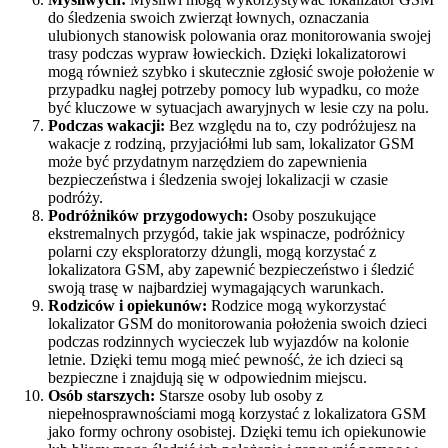
do śledzenia swoich zwierząt łownych, oznaczania
ulubionych stanowisk polowania oraz monitorowania swojej
trasy podczas wypraw łowieckich. Dzięki lokalizatorowi
mogą również szybko i skutecznie zgłosić swoje położenie w
przypadku nagłej potrzeby pomocy lub wypadku, co może
być kluczowe w sytuacjach awaryjnych w lesie czy na polu.
Podczas wakacji:
Bez względu na to, czy podróżujesz na
wakacje z rodziną, przyjaciółmi lub sam, lokalizator GSM
może być przydatnym narzędziem do zapewnienia
bezpieczeństwa i śledzenia swojej lokalizacji w czasie
podróży.
Podróżników przygodowych:
Osoby poszukujące
ekstremalnych przygód, takie jak wspinacze, podróżnicy
polarni czy eksploratorzy dżungli, mogą korzystać z
lokalizatora GSM, aby zapewnić bezpieczeństwo i śledzić
swoją trasę w najbardziej wymagających warunkach.
Rodziców i opiekunów:
Rodzice mogą wykorzystać
lokalizator GSM do monitorowania położenia swoich dzieci
podczas rodzinnych wycieczek lub wyjazdów na kolonie
letnie. Dzięki temu mogą mieć pewność, że ich dzieci są
bezpieczne i znajdują się w odpowiednim miejscu.
Osób starszych:
Starsze osoby lub osoby z
niepełnosprawnościami mogą korzystać z lokalizatora GSM
jako formy ochrony osobistej. Dzięki temu ich opiekunowie