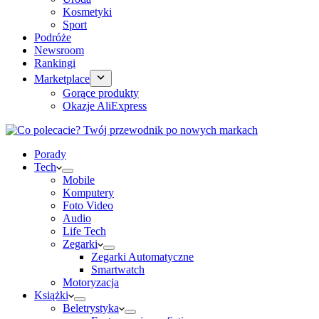
Kosmetyki
Sport
Podróże
Newsroom
Rankingi
Marketplace
Gorące produkty
Okazje AliExpress
Porady
Tech
Mobile
Komputery
Foto Video
Audio
Life Tech
Zegarki
Zegarki Automatyczne
Smartwatch
Motoryzacja
Książki
Beletrystyka