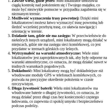
Zawsze wiesz, gdzie jesteś:
Mini lokalizator umożliwia
ciągłą kontrolę nad położeniem się i Twojego majątku, co
może być niezwykle pomocne w przypadku zagubienia się w
nieznanym terenie.
Możliwość wyznaczenia trasy powrotnej:
Dzięki mini
lokalizatorowi możesz łatwo wyznaczyć trasę powrotną lub
śledzić wcześniej przebytą trasę, co ułatwia nawigację i
orientację w terenie.
Działanie tam, gdzie nie ma zasięgu:
W przeciwieństwie do
niektórych innych urządzeń, mini lokalizatory mogą działać w
miejscach, gdzie nie ma zasięgu sieci komórkowej, co jest
przydatne w terenach górskich czy leśnych.
Wytrzymałość na warunki atmosferyczne:
Wiele mini
lokalizatorów jest zaprojektowanych tak, aby były odporne na
warunki atmosferyczne, co oznacza, że ​​mogą działać nawet w
trudnych warunkach pogodowych.
Dokładność:
Mini lokalizatory mogą być dokładniejsze niż
wbudowane moduły GPS w telefonach komórkowych, co
pozwala na precyzyjne określenie położenia w czasie
rzeczywistym.
Długa żywotność baterii:
Wielu mini lokalizatorów ma
wbudowane baterie o długiej żywotności, co oznacza, że ​​
mogą działać przez długi czas bez konieczności częstego
ładowania, co zapewnia ci spokój umysłu i bezpieczeństwo
podczas podróży.