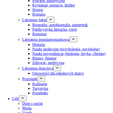
Powieść historyczna
Kryminał, sensacja, thriller
Horror
Romans
Literatura faktu
Biografia, autobiografia, pamiętnik
Publicystyka literacka, eseje
Reportaż
Literatura popularnonaukowa
Historia
Nauki społeczne (psychologia, socjologia)
Nauki przyrodnicze (biologia, fizyka, chemia)
Biznes, finanse
Zdrowie, medycyna
Literatura dziecięca
Opowieści dla młodszych dzieci
Pozostałe
Kulinaria
Turystyka
Poradniki
Life
Dom i ogród
Moda
Uroda