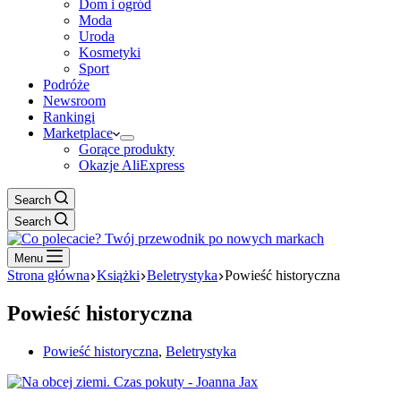
Dom i ogród
Moda
Uroda
Kosmetyki
Sport
Podróże
Newsroom
Rankingi
Marketplace
Gorące produkty
Okazje AliExpress
Search
Search
Menu
Strona główna
Książki
Beletrystyka
Powieść historyczna
Powieść historyczna
Powieść historyczna
,
Beletrystyka