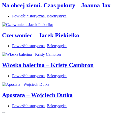
Na obcej ziemi. Czas pokuty – Joanna Jax
Powieść historyczna
,
Beletrystyka
Czerwoniec – Jacek Piekiełko
Powieść historyczna
,
Beletrystyka
Włoska balerina – Kristy Cambron
Powieść historyczna
,
Beletrystyka
Apostata – Wojciech Dutka
Powieść historyczna
,
Beletrystyka