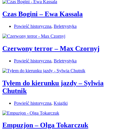
Czas Bogini – Ewa Kassala
Powieść historyczna
,
Beletrystyka
Czerwony terror – Max Czornyj
Powieść historyczna
,
Beletrystyka
Tyłem do kierunku jazdy – Sylwia
Chutnik
Powieść historyczna
,
Książki
Empuzjon – Olga Tokarczuk