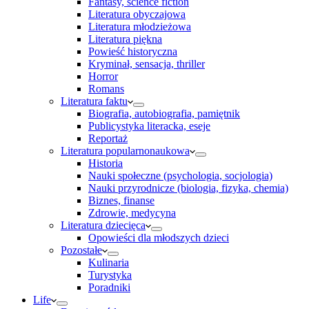
Fantasy, science fiction
Literatura obyczajowa
Literatura młodzieżowa
Literatura piękna
Powieść historyczna
Kryminał, sensacja, thriller
Horror
Romans
Literatura faktu
Biografia, autobiografia, pamiętnik
Publicystyka literacka, eseje
Reportaż
Literatura popularnonaukowa
Historia
Nauki społeczne (psychologia, socjologia)
Nauki przyrodnicze (biologia, fizyka, chemia)
Biznes, finanse
Zdrowie, medycyna
Literatura dziecięca
Opowieści dla młodszych dzieci
Pozostałe
Kulinaria
Turystyka
Poradniki
Life