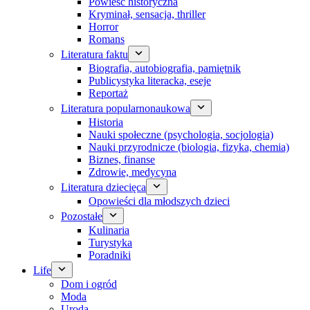
Powieść historyczna
Kryminał, sensacja, thriller
Horror
Romans
Literatura faktu
Biografia, autobiografia, pamiętnik
Publicystyka literacka, eseje
Reportaż
Literatura popularnonaukowa
Historia
Nauki społeczne (psychologia, socjologia)
Nauki przyrodnicze (biologia, fizyka, chemia)
Biznes, finanse
Zdrowie, medycyna
Literatura dziecięca
Opowieści dla młodszych dzieci
Pozostałe
Kulinaria
Turystyka
Poradniki
Life
Dom i ogród
Moda
Uroda