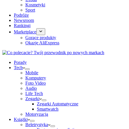
Kosmetyki
Sport
Podróże
Newsroom
Rankingi
Marketplace
Gorące produkty
Okazje AliExpress
Porady
Tech
Mobile
Komputery
Foto Video
Audio
Life Tech
Zegarki
Zegarki Automatyczne
Smartwatch
Motoryzacja
Książki
Beletrystyka