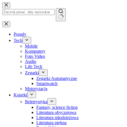
Przejdź
do
treści
Brak
wyników
Porady
Tech
Mobile
Komputery
Foto Video
Audio
Life Tech
Zegarki
Zegarki Automatyczne
Smartwatch
Motoryzacja
Książki
Beletrystyka
Fantasy, science fiction
Literatura obyczajowa
Literatura młodzieżowa
Literatura piękna