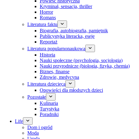
Powieść historyczna
Kryminał, sensacja, thriller
Horror
Romans
Literatura faktu
Biografia, autobiografia, pamiętnik
Publicystyka literacka, eseje
Reportaż
Literatura popularnonaukowa
Historia
Nauki społeczne (psychologia, socjologia)
Nauki przyrodnicze (biologia, fizyka, chemia)
Biznes, finanse
Zdrowie, medycyna
Literatura dziecięca
Opowieści dla młodszych dzieci
Pozostałe
Kulinaria
Turystyka
Poradniki
Life
Dom i ogród
Moda
Uroda