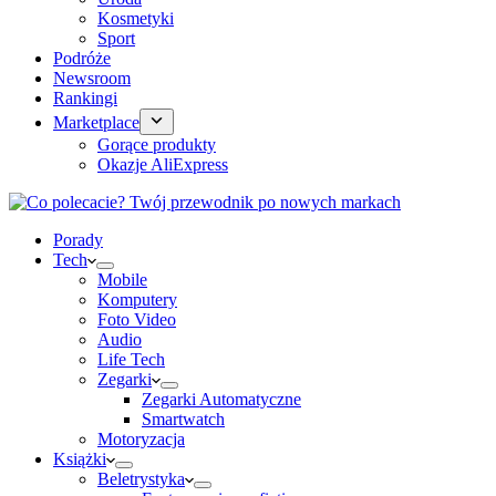
Kosmetyki
Sport
Podróże
Newsroom
Rankingi
Marketplace
Gorące produkty
Okazje AliExpress
Porady
Tech
Mobile
Komputery
Foto Video
Audio
Life Tech
Zegarki
Zegarki Automatyczne
Smartwatch
Motoryzacja
Książki
Beletrystyka