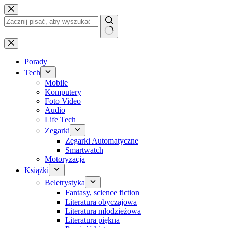
Przejdź
do
treści
Brak
wyników
Porady
Tech
Mobile
Komputery
Foto Video
Audio
Life Tech
Zegarki
Zegarki Automatyczne
Smartwatch
Motoryzacja
Książki
Beletrystyka
Fantasy, science fiction
Literatura obyczajowa
Literatura młodzieżowa
Literatura piękna