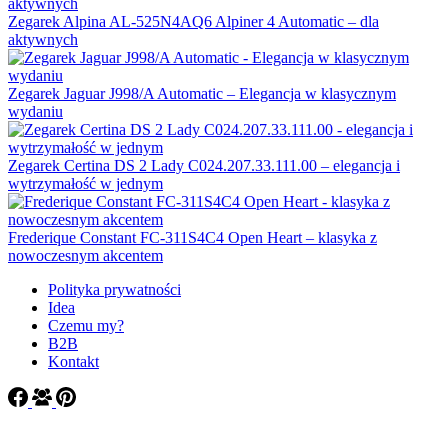
Zegarek Alpina AL-525N4AQ6 Alpiner 4 Automatic – dla
aktywnych
Zegarek Jaguar J998/A Automatic – Elegancja w klasycznym
wydaniu
Zegarek Certina DS 2 Lady C024.207.33.111.00 – elegancja i
wytrzymałość w jednym
Frederique Constant FC-311S4C4 Open Heart – klasyka z
nowoczesnym akcentem
Polityka prywatności
Idea
Czemu my?
B2B
Kontakt
Copyright ©
2020-2026 Co polecacie?
- Made with love by
IX