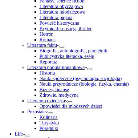
Fantasy, science fiction
Literatura obyczajowa
Literatura młodzieżowa
Literatura piękna
Powieść historyczna
Kryminał, sensacja, thriller
Horror
Romans
Literatura faktu
Biografia, autobiografia, pamiętnik
Publicystyka literacka, eseje
Reportaż
Literatura popularnonaukowa
Historia
Nauki społeczne (psychologia, socjologia)
Nauki przyrodnicze (biologia, fizyka, chemia)
Biznes, finanse
Zdrowie, medycyna
Literatura dziecięca
Opowieści dla młodszych dzieci
Pozostałe
Kulinaria
Turystyka
Poradniki
Life