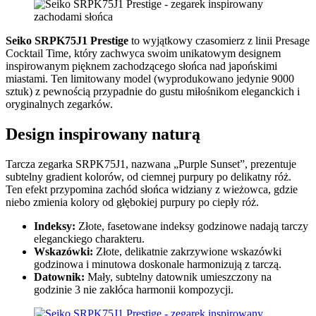
Seiko SRPK75J1 Prestige
to wyjątkowy czasomierz z linii Presage
Cocktail Time, który zachwyca swoim unikatowym designem
inspirowanym pięknem zachodzącego słońca nad japońskimi
miastami. Ten limitowany model (wyprodukowano jedynie 9000
sztuk) z pewnością przypadnie do gustu miłośnikom eleganckich i
oryginalnych zegarków.
Design inspirowany naturą
Tarcza zegarka SRPK75J1, nazwana „Purple Sunset”, prezentuje
subtelny gradient kolorów, od ciemnej purpury po delikatny róż.
Ten efekt przypomina zachód słońca widziany z wieżowca, gdzie
niebo zmienia kolory od głębokiej purpury po ciepły róż.
Indeksy:
Złote, fasetowane indeksy godzinowe nadają tarczy
eleganckiego charakteru.
Wskazówki:
Złote, delikatnie zakrzywione wskazówki
godzinowa i minutowa doskonale harmonizują z tarczą.
Datownik:
Mały, subtelny datownik umieszczony na
godzinie 3 nie zakłóca harmonii kompozycji.