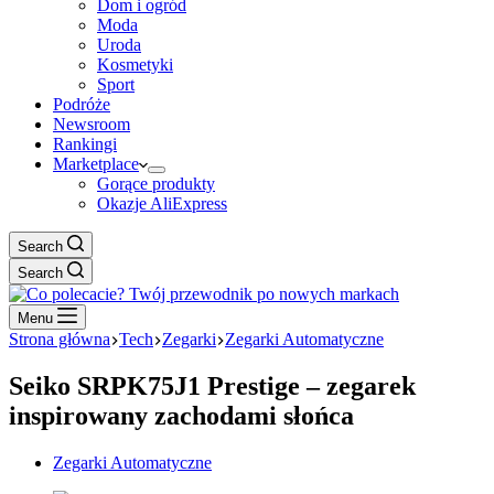
Dom i ogród
Moda
Uroda
Kosmetyki
Sport
Podróże
Newsroom
Rankingi
Marketplace
Gorące produkty
Okazje AliExpress
Search
Search
Menu
Strona główna
Tech
Zegarki
Zegarki Automatyczne
Seiko SRPK75J1 Prestige – zegarek
inspirowany zachodami słońca
Zegarki Automatyczne