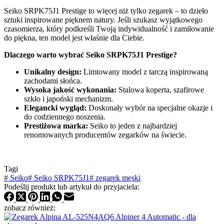
Seiko SRPK75J1 Prestige to więcej niż tylko zegarek – to dzieło
sztuki inspirowane pięknem natury. Jeśli szukasz wyjątkowego
czasomierza, który podkreśli Twoją indywidualność i zamiłowanie
do piękna, ten model jest właśnie dla Ciebie.
Dlaczego warto wybrać Seiko SRPK75J1 Prestige?
Unikalny design:
Limtowany model z tarczą inspirowaną
zachodami słońca.
Wysoka jakość wykonania:
Stalowa koperta, szafirowe
szkło i japoński mechanizm.
Elegancki wygląd:
Doskonały wybór na specjalne okazje i
do codziennego noszenia.
Prestiżowa marka:
Seiko to jeden z najbardziej
renomowanych producentów zegarków na świecie.
Tagi
#
Seiko
#
Seiko SRPK75J1
#
zegarek męski
Podeślij produkt lub artykuł do przyjaciela:
zobacz również: