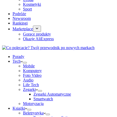
Kosmetyki
Sport
Podróże
Newsroom
Rankingi
Marketplace
Gorące produkty
Okazje AliExpress
Porady
Tech
Mobile
Komputery
Foto Video
Audio
Life Tech
Zegarki
Zegarki Automatyczne
Smartwatch
Motoryzacja
Książki
Beletrystyka