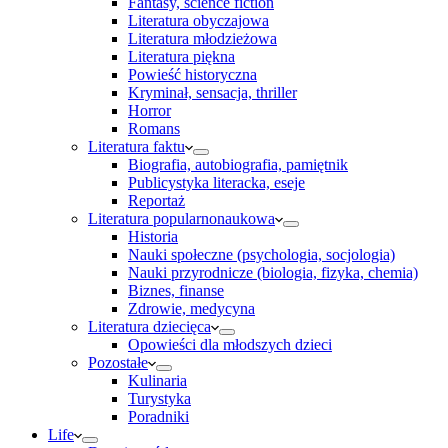
Fantasy, science fiction
Literatura obyczajowa
Literatura młodzieżowa
Literatura piękna
Powieść historyczna
Kryminał, sensacja, thriller
Horror
Romans
Literatura faktu
Biografia, autobiografia, pamiętnik
Publicystyka literacka, eseje
Reportaż
Literatura popularnonaukowa
Historia
Nauki społeczne (psychologia, socjologia)
Nauki przyrodnicze (biologia, fizyka, chemia)
Biznes, finanse
Zdrowie, medycyna
Literatura dziecięca
Opowieści dla młodszych dzieci
Pozostałe
Kulinaria
Turystyka
Poradniki
Life