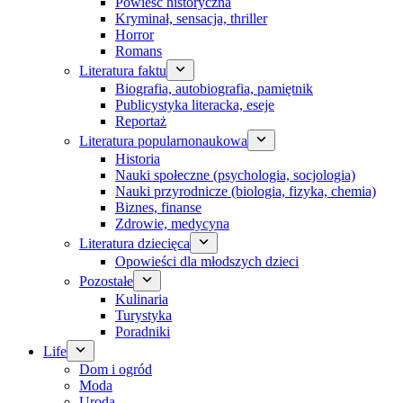
Powieść historyczna
Kryminał, sensacja, thriller
Horror
Romans
Literatura faktu
Biografia, autobiografia, pamiętnik
Publicystyka literacka, eseje
Reportaż
Literatura popularnonaukowa
Historia
Nauki społeczne (psychologia, socjologia)
Nauki przyrodnicze (biologia, fizyka, chemia)
Biznes, finanse
Zdrowie, medycyna
Literatura dziecięca
Opowieści dla młodszych dzieci
Pozostałe
Kulinaria
Turystyka
Poradniki
Life
Dom i ogród
Moda
Uroda