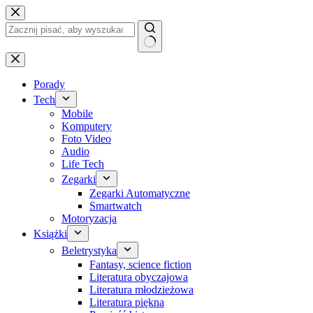
Przejdź
do
treści
Brak
wyników
Porady
Tech
Mobile
Komputery
Foto Video
Audio
Life Tech
Zegarki
Zegarki Automatyczne
Smartwatch
Motoryzacja
Książki
Beletrystyka
Fantasy, science fiction
Literatura obyczajowa
Literatura młodzieżowa
Literatura piękna