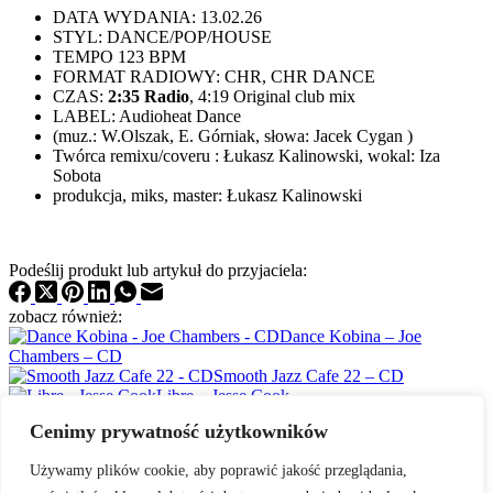
DATA WYDANIA: 13.02.26
STYL: DANCE/POP/HOUSE
TEMPO 123 BPM
FORMAT RADIOWY: CHR, CHR DANCE
CZAS:
2:35 Radio
, 4:19 Original club mix
LABEL: Audioheat Dance
(muz.: W.Olszak, E. Górniak, słowa: Jacek Cygan )
Twórca remixu/coveru : Łukasz Kalinowski, wokal: Iza
Sobota
produkcja, miks, master: Łukasz Kalinowski
Podeślij produkt lub artykuł do przyjaciela:
zobacz również:
Dance Kobina – Joe
Chambers – CD
Smooth Jazz Cafe 22 – CD
Libre – Jesse Cook
Cenimy prywatność użytkowników
Polityka prywatności
Idea
Używamy plików cookie, aby poprawić jakość przeglądania,
Czemu my?
B2B