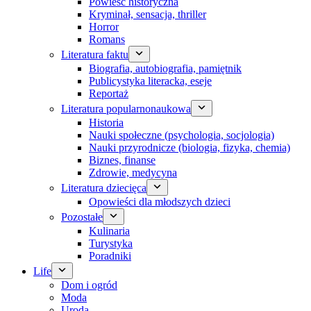
Powieść historyczna
Kryminał, sensacja, thriller
Horror
Romans
Literatura faktu
Biografia, autobiografia, pamiętnik
Publicystyka literacka, eseje
Reportaż
Literatura popularnonaukowa
Historia
Nauki społeczne (psychologia, socjologia)
Nauki przyrodnicze (biologia, fizyka, chemia)
Biznes, finanse
Zdrowie, medycyna
Literatura dziecięca
Opowieści dla młodszych dzieci
Pozostałe
Kulinaria
Turystyka
Poradniki
Life
Dom i ogród
Moda
Uroda