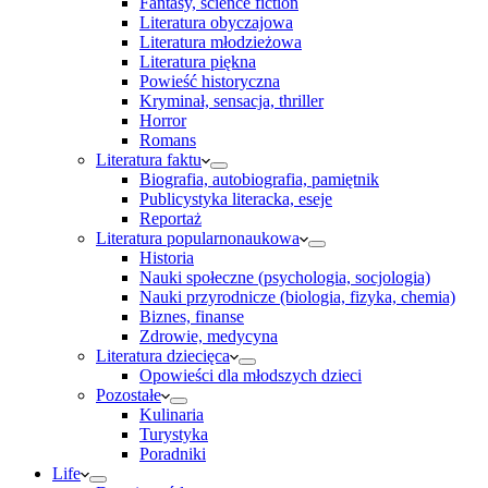
Fantasy, science fiction
Literatura obyczajowa
Literatura młodzieżowa
Literatura piękna
Powieść historyczna
Kryminał, sensacja, thriller
Horror
Romans
Literatura faktu
Biografia, autobiografia, pamiętnik
Publicystyka literacka, eseje
Reportaż
Literatura popularnonaukowa
Historia
Nauki społeczne (psychologia, socjologia)
Nauki przyrodnicze (biologia, fizyka, chemia)
Biznes, finanse
Zdrowie, medycyna
Literatura dziecięca
Opowieści dla młodszych dzieci
Pozostałe
Kulinaria
Turystyka
Poradniki
Life