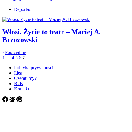
Reportaż
Włosi. Życie to teatr – Maciej A.
Brzozowski
Poprzednie
1
…
4
5
6
7
Polityka prywatności
Idea
Czemu my?
B2B
Kontakt
Copyright ©
2020-2026 Co polecacie?
- Made with love by
IX
Wszelkie znaki towarowe znajdujące się na stronie zostały użyte
jedynie w celach informacyjnych.