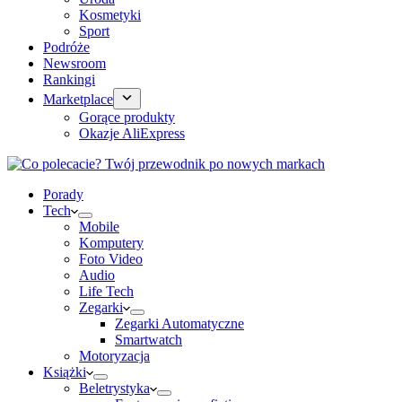
Kosmetyki
Sport
Podróże
Newsroom
Rankingi
Marketplace
Gorące produkty
Okazje AliExpress
Porady
Tech
Mobile
Komputery
Foto Video
Audio
Life Tech
Zegarki
Zegarki Automatyczne
Smartwatch
Motoryzacja
Książki
Beletrystyka