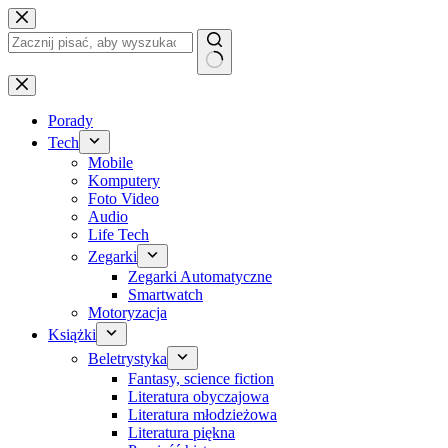
Przejdź
do
treści
Brak
wyników
Porady
Tech
Mobile
Komputery
Foto Video
Audio
Life Tech
Zegarki
Zegarki Automatyczne
Smartwatch
Motoryzacja
Książki
Beletrystyka
Fantasy, science fiction
Literatura obyczajowa
Literatura młodzieżowa
Literatura piękna