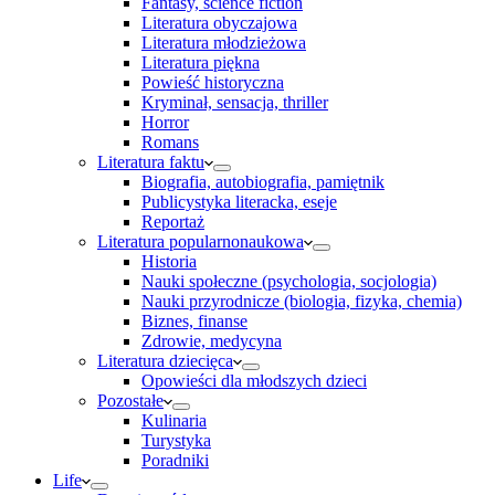
Fantasy, science fiction
Literatura obyczajowa
Literatura młodzieżowa
Literatura piękna
Powieść historyczna
Kryminał, sensacja, thriller
Horror
Romans
Literatura faktu
Biografia, autobiografia, pamiętnik
Publicystyka literacka, eseje
Reportaż
Literatura popularnonaukowa
Historia
Nauki społeczne (psychologia, socjologia)
Nauki przyrodnicze (biologia, fizyka, chemia)
Biznes, finanse
Zdrowie, medycyna
Literatura dziecięca
Opowieści dla młodszych dzieci
Pozostałe
Kulinaria
Turystyka
Poradniki
Life