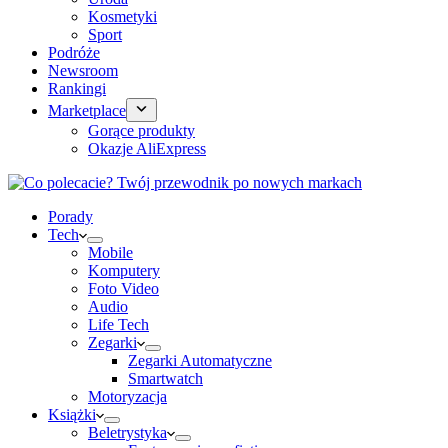
Kosmetyki
Sport
Podróże
Newsroom
Rankingi
Marketplace
Gorące produkty
Okazje AliExpress
Porady
Tech
Mobile
Komputery
Foto Video
Audio
Life Tech
Zegarki
Zegarki Automatyczne
Smartwatch
Motoryzacja
Książki
Beletrystyka