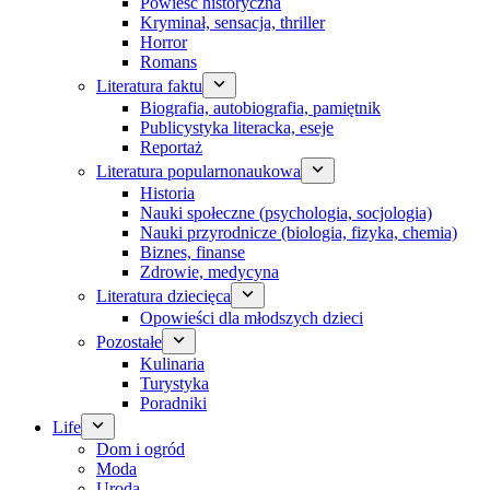
Powieść historyczna
Kryminał, sensacja, thriller
Horror
Romans
Literatura faktu
Biografia, autobiografia, pamiętnik
Publicystyka literacka, eseje
Reportaż
Literatura popularnonaukowa
Historia
Nauki społeczne (psychologia, socjologia)
Nauki przyrodnicze (biologia, fizyka, chemia)
Biznes, finanse
Zdrowie, medycyna
Literatura dziecięca
Opowieści dla młodszych dzieci
Pozostałe
Kulinaria
Turystyka
Poradniki
Life
Dom i ogród
Moda
Uroda