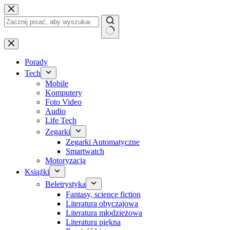
Przejdź
do
treści
Brak
wyników
Porady
Tech
Mobile
Komputery
Foto Video
Audio
Life Tech
Zegarki
Zegarki Automatyczne
Smartwatch
Motoryzacja
Książki
Beletrystyka
Fantasy, science fiction
Literatura obyczajowa
Literatura młodzieżowa
Literatura piękna