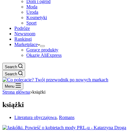
Dom i ogród
Moda
Uroda
Kosmetyki
Sport
Podróże
Newsroom
Rankingi
Marketplace
Gorące produkty
Okazje AliExpress
Search
Search
Menu
Strona główna
książki
książki
Literatura obyczajowa
,
Romans