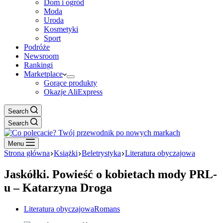
Dom i ogród
Moda
Uroda
Kosmetyki
Sport
Podróże
Newsroom
Rankingi
Marketplace
Gorące produkty
Okazje AliExpress
Search
Search
Menu
Strona główna
Książki
Beletrystyka
Literatura obyczajowa
Jaskółki. Powieść o kobietach mody PRL-
u – Katarzyna Droga
Literatura obyczajowa
Romans