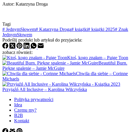
Autor: Katarzyna Droga
Tagi
#
JednymSłowem
#
Katarzyna Droga
#
książki
#
książki 2025
#
Znak
JednymSłowem
Podeślij produkt lub artykuł do przyjaciela:
zobacz również:
Ktoś, kogo znałam – Paige Toon
Beautiful Burn.
Piękne spalenie – Jamie McGuire
Chwila dla siebie – Corinne
Michaels
Przyjaźń All Inclusive – Karolina Wilczyńska
Polityka prywatności
Idea
Czemu my?
B2B
Kontakt