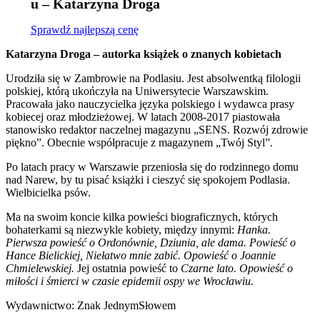
u – Katarzyna Droga
Sprawdź najlepszą cenę
Katarzyna Droga – autorka książek o znanych kobietach
Urodziła się w Zambrowie na Podlasiu. Jest absolwentką filologii
polskiej, którą ukończyła na Uniwersytecie Warszawskim.
Pracowała jako nauczycielka języka polskiego i wydawca prasy
kobiecej oraz młodzieżowej. W latach 2008-2017 piastowała
stanowisko redaktor naczelnej magazynu „SENS. Rozwój zdrowie
piękno”. Obecnie współpracuje z magazynem „Twój Styl”.
Po latach pracy w Warszawie przeniosła się do rodzinnego domu
nad Narew, by tu pisać książki i cieszyć się spokojem Podlasia.
Wielbicielka psów.
Ma na swoim koncie kilka powieści biograficznych, których
bohaterkami są niezwykle kobiety, między innymi:
Hanka.
Pierwsza powieść o Ordonównie, Dziunia, ale dama. Powieść o
Hance Bielickiej, Niełatwo mnie zabić. Opowieść o Joannie
Chmielewskiej.
Jej ostatnia powieść to
Czarne lato. Opowieść o
miłości i śmierci w czasie epidemii ospy we Wrocławiu.
Wydawnictwo: Znak JednymSłowem