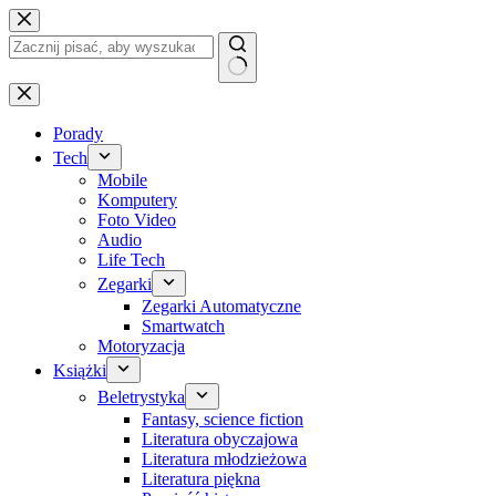
Przejdź
do
treści
Brak
wyników
Porady
Tech
Mobile
Komputery
Foto Video
Audio
Life Tech
Zegarki
Zegarki Automatyczne
Smartwatch
Motoryzacja
Książki
Beletrystyka
Fantasy, science fiction
Literatura obyczajowa
Literatura młodzieżowa
Literatura piękna