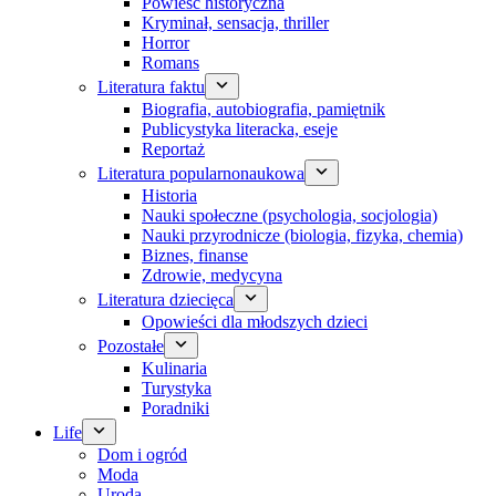
Powieść historyczna
Kryminał, sensacja, thriller
Horror
Romans
Literatura faktu
Biografia, autobiografia, pamiętnik
Publicystyka literacka, eseje
Reportaż
Literatura popularnonaukowa
Historia
Nauki społeczne (psychologia, socjologia)
Nauki przyrodnicze (biologia, fizyka, chemia)
Biznes, finanse
Zdrowie, medycyna
Literatura dziecięca
Opowieści dla młodszych dzieci
Pozostałe
Kulinaria
Turystyka
Poradniki
Life
Dom i ogród
Moda
Uroda