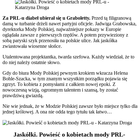
Za PRL-u diabeł ubierał się u Graboletty.
Przed tą filigranową
damą w turbanie drżeli nawet partyjni oficjele. Jadwiga Grabowska,
dyrektorka Mody Polskiej, najważniejsze pokazy w Europie
oglądała zawsze z pierwszych rzędów. A potem przywieziony z
sobą paryski szyk przenosiła na polskie ulice. Jak jaskółka
zwiastowała wiosenne słońce.
Utalentowana projektantka, twarda szefowa. Każdy wiedział, że to
do niej należy ostatnie słowo.
Gdy do biura Mody Polskiej pewnym krokiem wkracza Helena
Bohle-Szacka, w tym znanym wszystkim porządku pojawia się
zgrzyt. To kobieta z pomysłami z całkiem nowej epoki. Z
nowoczesną wizją, ogromnym talentem i szansą, by zostać
prawdziwą gwiazdą.
Nie wie jednak, że w Modzie Polskiej zawsze było miejsce tylko dla
jednej królowej. A ona nie odda tego tytułu tak łatwo…
Jaskółki. Powieść o kobietach mody PRL-