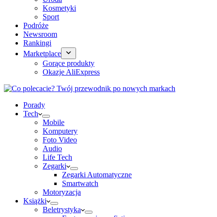
Kosmetyki
Sport
Podróże
Newsroom
Rankingi
Marketplace
Gorące produkty
Okazje AliExpress
Porady
Tech
Mobile
Komputery
Foto Video
Audio
Life Tech
Zegarki
Zegarki Automatyczne
Smartwatch
Motoryzacja
Książki
Beletrystyka