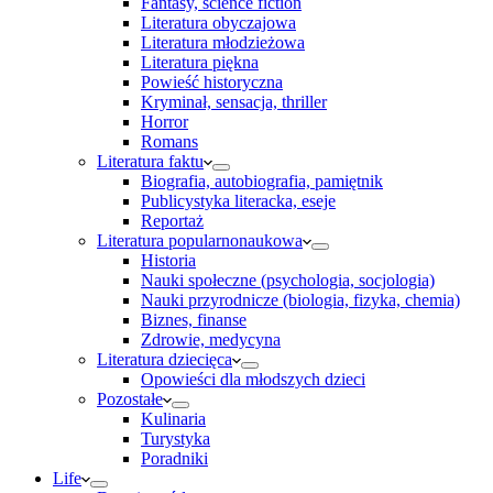
Fantasy, science fiction
Literatura obyczajowa
Literatura młodzieżowa
Literatura piękna
Powieść historyczna
Kryminał, sensacja, thriller
Horror
Romans
Literatura faktu
Biografia, autobiografia, pamiętnik
Publicystyka literacka, eseje
Reportaż
Literatura popularnonaukowa
Historia
Nauki społeczne (psychologia, socjologia)
Nauki przyrodnicze (biologia, fizyka, chemia)
Biznes, finanse
Zdrowie, medycyna
Literatura dziecięca
Opowieści dla młodszych dzieci
Pozostałe
Kulinaria
Turystyka
Poradniki
Life