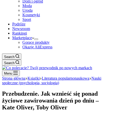
Dom i ogród
Moda
Uroda
Kosmetyki
Sport
Podróże
Newsroom
Rankingi
Marketplace
Gorące produkty
Okazje AliExpress
Search
Search
Menu
Strona główna
Książki
Literatura popularnonaukowa
Nauki
społeczne (psychologia, socjologia)
Przebudzenie. Jak wznieść się ponad
życiowe zawirowania dzień po dniu –
Kate Oliver, Toby Oliver