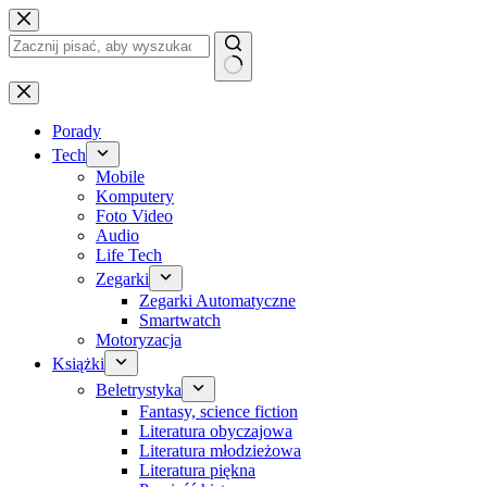
Przejdź
do
treści
Brak
wyników
Porady
Tech
Mobile
Komputery
Foto Video
Audio
Life Tech
Zegarki
Zegarki Automatyczne
Smartwatch
Motoryzacja
Książki
Beletrystyka
Fantasy, science fiction
Literatura obyczajowa
Literatura młodzieżowa
Literatura piękna