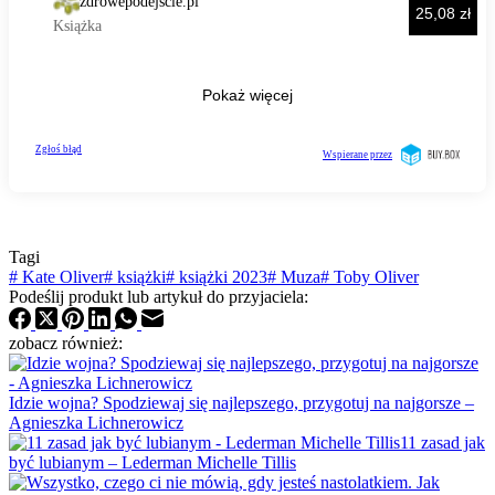
Tagi
#
Kate Oliver
#
książki
#
książki 2023
#
Muza
#
Toby Oliver
Podeślij produkt lub artykuł do przyjaciela:
zobacz również:
Idzie wojna? Spodziewaj się najlepszego, przygotuj na najgorsze –
Agnieszka Lichnerowicz
11 zasad jak
być lubianym – Lederman Michelle Tillis