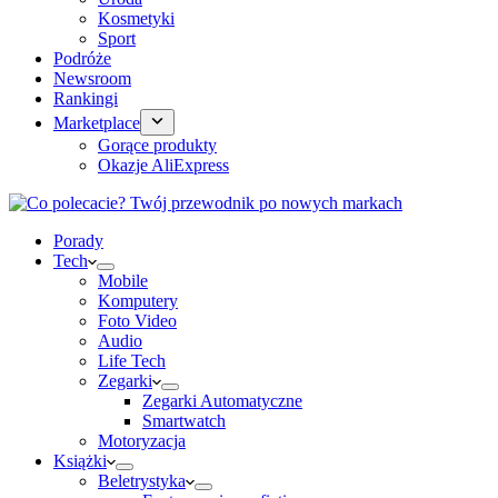
Kosmetyki
Sport
Podróże
Newsroom
Rankingi
Marketplace
Gorące produkty
Okazje AliExpress
Porady
Tech
Mobile
Komputery
Foto Video
Audio
Life Tech
Zegarki
Zegarki Automatyczne
Smartwatch
Motoryzacja
Książki
Beletrystyka