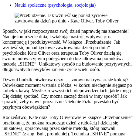
Nauki społeczne (psychologia, socjologia)
Sposób, w jaki rozpoczynasz swój dzień naprawdę ma znaczenie!
Nadaje ton reszcie dnia, kształtując nastrój, wpływając na
koncentrację i produktywność. W książce „Przebudzenie. Jak
wznieść się ponad życiowe zawirowania dzień po dniu”
psycholożka Kate Oliver oraz terapeuta Toby Oliver dzielą się
swoim innowacyjnym podejściem do kształtowania poranków:
metodą „SHINE”. Unikatowy sposób na budowanie pozytywnych,
długotrwałych nawyków zmienił życie wielu osób.
Dzwoni budzik, otwierasz oczy i… znowu nakrywasz się kołdrą?
Odwlekasz moment wstania z łóżka, w końcu niechętnie sięgasz po
kubek z kawą. Myślisz o wszystkich niepowodzeniach, jakie mogą
Cię dzisiaj spotkać. Czy można zacząć dzień w inny sposób? Jak
sprawić, żeby nawet prozaiczne ścielenie łóżka przestało być
przykrym obowiązkiem?
Rodzeństwo, Kate oraz Toby Oliverowie w książce „Przebudzenie”
przekonują, że można rozpocząć dzień z radością i dzielą się
unikatową, opracowaną przez siebie metodą, którą nazwali
„SHINE” (z ang. lśnij, promieniej). Technika „SHINE” pomaga