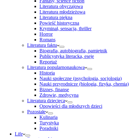
Fantasy, science fiction
Literatura obyczajowa
Literatura młodzieżowa
Literatura piękna
Powieść historyczna
Kryminał, sensacja, thriller
Horror
Romans
Literatura faktu
Biografia, autobiografia, pamiętnik
Publicystyka literacka, eseje
Reportaż
Literatura popularnonaukowa
Historia
Nauki społeczne (psychologia, socjologia)
Nauki przyrodnicze (biologia, fizyka, chemia)
Biznes, finanse
Zdrowie, medycyna
Literatura dziecięca
Opowieści dla młodszych dzieci
Pozostałe
Kulinaria
Turystyka
Poradniki
Life