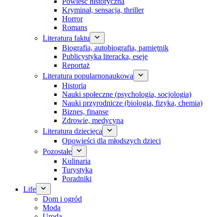
Powieść historyczna
Kryminał, sensacja, thriller
Horror
Romans
Literatura faktu
Biografia, autobiografia, pamiętnik
Publicystyka literacka, eseje
Reportaż
Literatura popularnonaukowa
Historia
Nauki społeczne (psychologia, socjologia)
Nauki przyrodnicze (biologia, fizyka, chemia)
Biznes, finanse
Zdrowie, medycyna
Literatura dziecięca
Opowieści dla młodszych dzieci
Pozostałe
Kulinaria
Turystyka
Poradniki
Life
Dom i ogród
Moda
Uroda