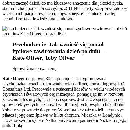
dobrze zacząć dzień, co ma kluczowe znaczenie dla jakości życia,
stanu ducha i poczucia szczęścia. „SHINE” nie tylko sprawdziło się
w życiu ich pacjentów, ale co najważniejsze – skuteczność tej
techniki została dowiedziona naukowo.
Przebudzenie. Jak wznieść się ponad
życiowe zawirowania dzień po dniu –
Kate Oliver, Toby Oliver
Sprawdź najlepszą cenę
Kate Oliver
od prawie 30 lat pracuje jako dyplomowana
psycholożka i coachka. Prowadzi własną firmę konsultingową KO
Consulting Ltd. Pracowała z tysiącami liderów w wielu wiodących
brytyjskich i światowych organizacjach, pomagając im w rozwoju
zarówno ich samych, jak i ich zespołów. Jest także specjalistką do
spraw efektywnych rozmów kwalifikacyjnych, wspiera bezrobotne
kobiety w powrocie do pracy. W wolnym czasie uwielbia ćwiczyć
pilates i jogę oraz śpiewa w kilku chórach. Mieszka w Londynie i
Hove ze swoim synem Nathanem, swoim partnerem Nickiem i jego
córką Lolą.